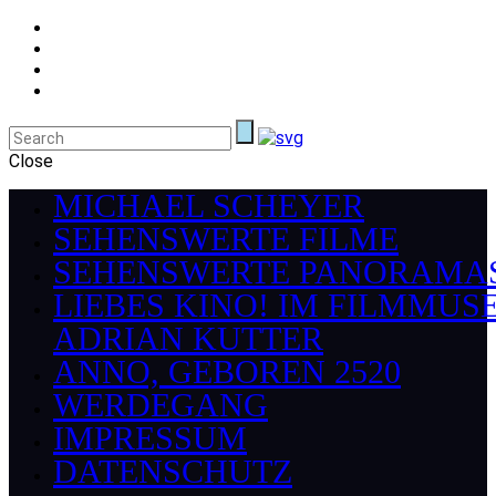
Close
MICHAEL SCHEYER
SEHENSWERTE FILME
SEHENSWERTE PANORAMA
LIEBES KINO! IM FILMMUS
ADRIAN KUTTER
ANNO, GEBOREN 2520
WERDEGANG
IMPRESSUM
DATENSCHUTZ